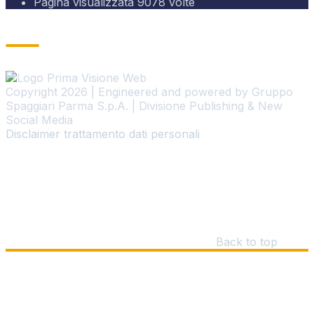
Pagina visualizzata
9078
volte
Sezione Copyright
Copyright 2026 | Engineered and powered by Gruppo
Spaggiari Parma S.p.A. | Divisione Publishing & New
Social Media
Disclaimer trattamento dati personali
Back to top