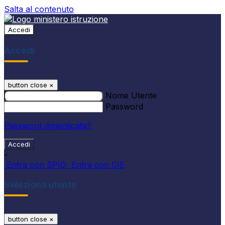
Salta al contenuto
Accedi
Accedi
button close
×
Nome Utente
Password
Password dimenticata?
-
Entra con SPID
Entra con CIE
Seleziona utente
button close
×