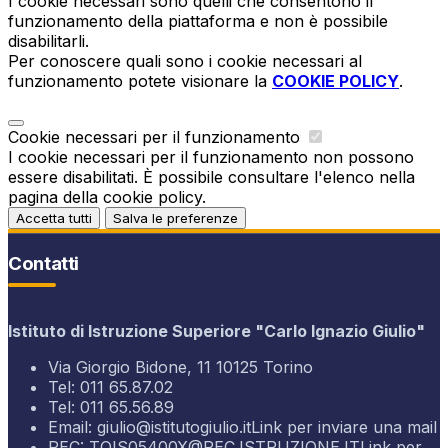
I cookie necessari sono quelli che consentono il
funzionamento della piattaforma e non è possibile
disabilitarli.
Per conoscere quali sono i cookie necessari al
funzionamento potete visionare la
COOKIE POLICY
.
Cookie necessari per il funzionamento
I cookie necessari per il funzionamento non possono
essere disabilitati. È possibile consultare l'elenco nella
pagina della cookie policy.
Accetta tutti
Salva le preferenze
Contatti
Istituto di Istruzione Superiore "Carlo Ignazio Giulio"
Via Giorgio Bidone, 11 10125 Torino
Tel:
011 65.87.02
Tel:
011 65.56.89
Email:
giulio@istitutogiulio.it
Link per inviare una mail
PEC:
TOIS05400X@PEC.ISTRUZIONE.IT
Link per