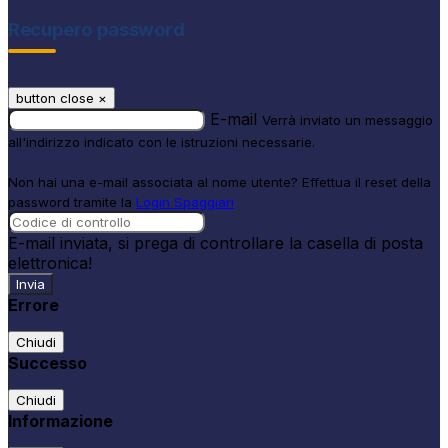
Recupero password
button close
×
E-mail
Verrà inviato un messaggio
all'indirizzo indicato con le istruzioni necessarie.
Non hai una e-mail associata al nome utente? Effettua il reset della
password tramite la
Login Spaggiari
E-mail inviata, si prega di controllare la casella di posta
elettronica!
Errore
Chiudi
Successo
Chiudi
Informazione